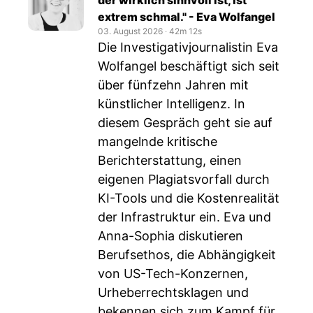
der wirklich sinnvoll ist, ist
extrem schmal." - Eva Wolfangel
03. August 2026
‧
42m 12s
Die Investigativjournalistin Eva
Wolfangel beschäftigt sich seit
über fünfzehn Jahren mit
künstlicher Intelligenz. In
diesem Gespräch geht sie auf
mangelnde kritische
Berichterstattung, einen
eigenen Plagiatsvorfall durch
KI-Tools und die Kostenrealität
der Infrastruktur ein. Eva und
Anna-Sophia diskutieren
Berufsethos, die Abhängigkeit
von US-Tech-Konzernen,
Urheberrechtsklagen und
bekennen sich zum Kampf für